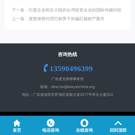
下一条：印度企业和在大陆的台湾投资企业的国际仲裁纠纷
上一条：龚楚律师代理巴林男子诈骗巨额财产案件
咨询热线
13590496399
广东虎戈律师事务所
邮箱：
director@lawyerchina.org
地址：广东省深圳市罗湖区深南大道2017号华乐大厦502
Copyright ©️ 2026 All Rights Reserved
首页
电话咨询
在线咨询
回到顶部