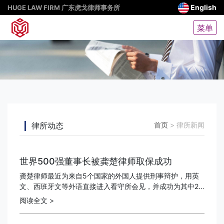
English
HUGE LAW FIRM 广东虎戈律师事务所
菜单
律所动态
首页
>
律所新闻
世界500强董事长被龚楚律师取保成功
龚楚律师最近为来自5个国家的外国人提供刑事辩护，用英
文、西班牙文等外语直接进入看守所会见，并成功为其中2
名在押人员办成了取保候审，包含一名走私毒品、一名合同
阅读全文 >
诈骗，当事人里有世界500强董事长。欢迎委托本律师...