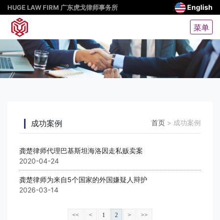
English
HUGE LAW FIRM 广东虎戈律师事务所
菜单
成功案例
首页
>
成功案例
龚楚律师代理巴基斯坦海洛因走私贩卖案
2020-04-24
龚楚律师为来自5个国家的外国嫌疑人辩护
2026-03-14
<<
<
1
2
>
>>